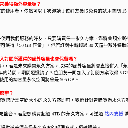
閱來獲得額外容量嗎？
使用者，依然可以 1 次邀請 1 位好友獲取免費的試用空間 1
來使用我們服務的好友，只要購買任一永久方案，您將會額外獲得
得「50 GB 容量」，但若訂閱中斷超過 30 天這些額外獲取
加入訂閱所獲得的額外容量也會保留嗎？
的客戶，若是未來購買永久方案，取得的額外容量將會直接併入「
經有半年的時間，期間還邀請了 5 位朋友一同加入了訂閱方案取得 
柯特可使用的總容量永久空間將會是 505 GB。
怎麼辦？
次購買您所需空間大小的永久方案即可，我們針對曾購買過永久
充整合。
若您想購買超過 4TB 的永久方案，可透過
站內支援
不提供補差價升級永久方案的處理方式，還請體諒。