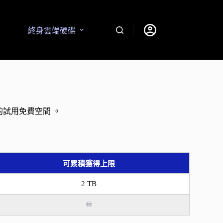
終身雲端硬碟
 的試用免費空間 。
可累積獲得上限
2 TB
♾️